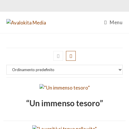
Salta
al
contenuto
Menu
“Un immenso tesoro”