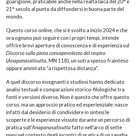
guarigione, praticabile anche nella realtà laica del 20° e
21° secolo al punto da diffondersi in buona parte del
mondo.
Questo corso online, che si è svolto a inizio 2024 e che
ora ognuno può seguire con i propri tempi, intende
offrire brevi aperture di conoscenza e di esperienza sul
Discorso sulla piena consapevolezza del respiro
(
Anapanasatisutta
, MN 118), un sutra spesso frainteso
oppure ammirato “a rispettosa distanza”.
A quel discorso insegnanti e studiosi hanno dedicato
analisi testuali e comparazioni storico-filologiche tra
fonti e versioni diverse. Non è questo che offre questo
corso, ma un approccio pratico ed esperienziale: nasce
infatti dal desiderio di condividere in sintesi le
scoperte e le esperienze vissute durante un percorso di
pratica sull’
Anapanasatisutta
fatto nell’arco di sette
mesi nel contesto degli incontri di pratica di un sangha