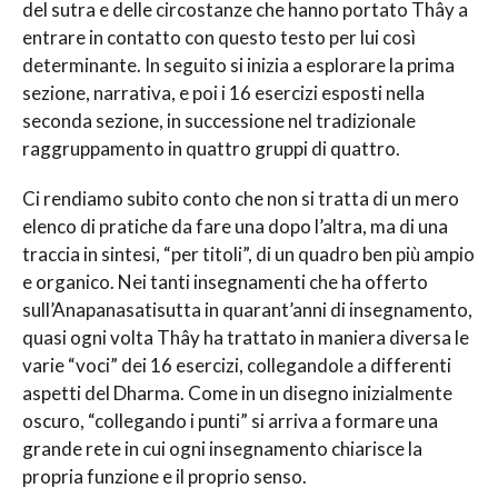
del sutra e delle circostanze che hanno portato Thây a
entrare in contatto con questo testo per lui così
determinante. In seguito si inizia a esplorare la prima
sezione, narrativa, e poi i 16 esercizi esposti nella
seconda sezione, in successione nel tradizionale
raggruppamento in quattro gruppi di quattro.
Ci rendiamo subito conto che non si tratta di un mero
elenco di pratiche da fare una dopo l’altra, ma di una
traccia in sintesi, “per titoli”, di un quadro ben più ampio
e organico. Nei tanti insegnamenti che ha offerto
sull’Anapanasatisutta in quarant’anni di insegnamento,
quasi ogni volta Thây ha trattato in maniera diversa le
varie “voci” dei 16 esercizi, collegandole a differenti
aspetti del Dharma. Come in un disegno inizialmente
oscuro, “collegando i punti” si arriva a formare una
grande rete in cui ogni insegnamento chiarisce la
propria funzione e il proprio senso.