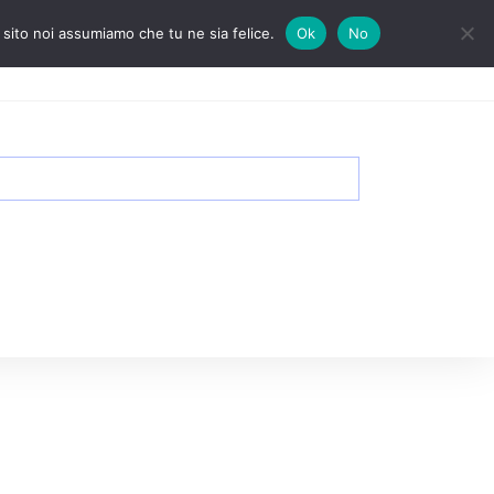
 sito noi assumiamo che tu ne sia felice.
Ok
No
Come accedere ai corsi
Account
Attiva/disattiva
la
ricerca
sul
sito
web