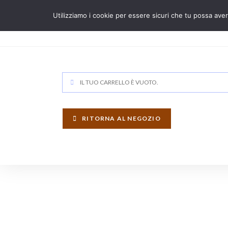
Salta
Utilizziamo i cookie per essere sicuri che tu possa aver
al
contenuto
IL TUO CARRELLO È VUOTO.
RITORNA AL NEGOZIO