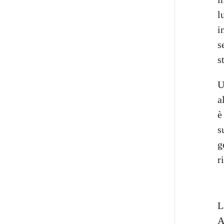
l
i
s
s
U
a
è
s
g
r
L
A