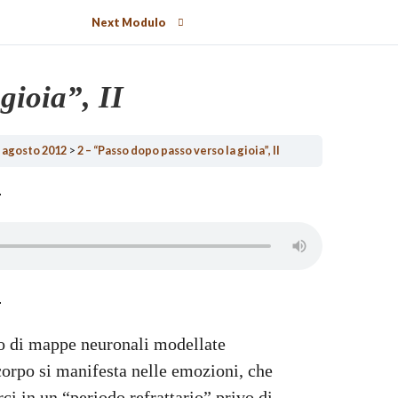
Next Modulo
gioia”, II
 5 agosto 2012
2 – “Passo dopo passo verso la gioia”, II
o di mappe neuronali modellate
corpo si manifesta nelle emozioni, che
i in un “periodo refrattario” privo di