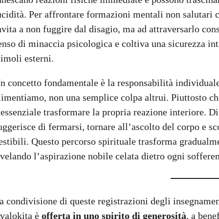
ucidità. Per affrontare formazioni mentali non salutari 
nvita a non fuggire dal disagio, ma ad attraversarlo co
enso di minaccia psicologica e coltiva una sicurezza int
timoli esterni.
n concetto fondamentale è la responsabilità individuale
limentiamo, non una semplice colpa altrui. Piuttosto che
 essenziale trasformare la propria reazione interiore. Di
uggerisce di fermarsi, tornare all’ascolto del corpo e s
estibili. Questo percorso spirituale trasforma gradualme
ivelando l’aspirazione nobile celata dietro ogni soffere
a condivisione di queste registrazioni degli insegnamenti
valokita è
offerta in uno spirito di generosità
, a bene