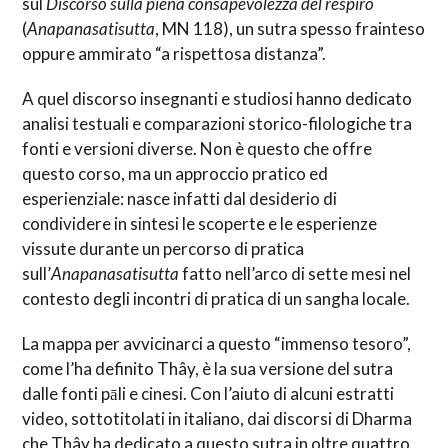
sul
Discorso sulla piena consapevolezza del respiro
(
Anapanasatisutta
, MN 118), un sutra spesso frainteso
oppure ammirato “a rispettosa distanza”.
A quel discorso insegnanti e studiosi hanno dedicato
analisi testuali e comparazioni storico-filologiche tra
fonti e versioni diverse. Non è questo che offre
questo corso, ma un approccio pratico ed
esperienziale: nasce infatti dal desiderio di
condividere in sintesi le scoperte e le esperienze
vissute durante un percorso di pratica
sull’
Anapanasatisutta
fatto nell’arco di sette mesi nel
contesto degli incontri di pratica di un sangha locale.
La mappa per avvicinarci a questo “immenso tesoro”,
come l’ha definito Thây, è la sua versione del sutra
dalle fonti pāli e cinesi. Con l’aiuto di alcuni estratti
video, sottotitolati in italiano, dai discorsi di Dharma
che Thây ha dedicato a questo sutra in oltre quattro