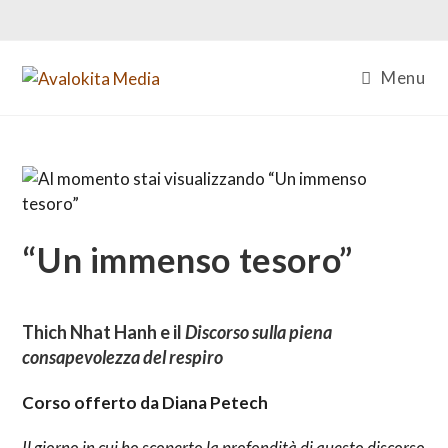
Salta
al
contenuto
Menu
“Un immenso tesoro”
Thich Nhat Hanh e il
Discorso sulla piena
consapevolezza del respiro
Corso offerto da Diana Petech
Il giorno in cui ho scoperto la profondità di questo discorso