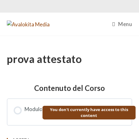
Salta
al
contenuto
Menu
prova attestato
Contenuto del Corso
Modulo
You don't currently have access to this
content